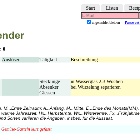
Start
Listen
Beetp
angemeldet bleiben
Passwort 
ender
t: 0
2
Auslöser
Tätigkeit
Beschreibung
Stecklinge
in Wasserglas 2-3 Wochen
Absenker
bei Wurzelung separieren
Giessen
ege, M...Ernte Zeitraum: A...Anfang, M...Mitte, E...Ende des Monats(MM),
te warme Jahreszeit, Hx...Herbsternte, Wx...Winterernte, Fx...Frühjahrse
nd Sorten variieren die Angaben, insbes. für die Aussaat.
n Gemüse-Garteln kurz gefasst