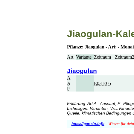
Jiaogulan-Kal
Pflanze: Jiaogulan - Art: - Mona
Art
Variante
Zeitraum
Zeitraum
Jiaogulan
A
A
E03-E05
P
Erklärung: Art A...Aussaat, P...Pfl
Eisheiligen. Varianten: Vx...Varian
Quelle, klimatischen Bedingungen u
https://garteln.info
-
Wissen für dei