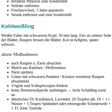
befallene Pflanzen zum Sondermüll
Strünke entfernen
Fruchtwechsel, 3 Jahre pausieren
Strunk entfernen und zum Sondermüll
Kohlweißling
Weißer Falter mit schwarzem Kopf, 50 mm lang. Eier an unterer Seite
der Blätter, Raupen fressen die Blätter. Kot ist hellgrün, später
schwarz.
akute Maßnahmen
nach Raupen u. Eiern absuchen
Mulch aus Rainfarn / Pfefferminze
Niem spritzen
Grüne mit schwarzen Punkten / Kreisen versehene Raupen
absammeln
Vögeln und Schlupfwespen fördern
keine Brennesseljauche ausbringen → lockt Schädling sonst
an
ätherisches Öl: Knoblauch, Lavendel. 20 Tropfen äth. Öl + 1 l
Wasser + 5 Tropen Spülmittel oder erbsengroße Schmierseife +
1 TL feine Tonerde.