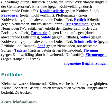
(Schädlinge durch Duftstoffe abgehalten, stärkt Widerstandsfähigkeit
der Gemüsesorten),
Eberraute
(gegen Kohlweißlinge durch
abwehrende Duftstoffe),
Knollensellerie
(gegen Kohlweißling),
Paradeiser
(gegen Kohlweißling),
Pfefferminze
(gegen
Kohlweißling (durch abwehrende Duftstoffe)),
Rettich
(Ölrettich
gegen Nematoden, nur resistente Sorten),
Ringelblumen
(gegen
Nematoden (Wurzelälchen), erhöht den Ernteertrag, fördert die
Bodengesundheit),
Rosmarin
(gegen Karottenfliegen (durch
abwehrende Duftstoffe)),
Salate
(gegen Erdflöhe),
Salbei
(gegen
Kohlweißling (durch abwehrende Duftstoffe)),
Schnittsellerie
(gegen
Erdflöhe und Raupen),
Senf
(gegen Nematoden, nur resistente
Sorten),
Tagetes
(Tagetes patula gegen Nematoden),
Thymian
(gegen Kohlweißling (durch abwehrende Duftstoffe)),
Zitronengras
(gegen Raupen / Larven)
allgemeine Beipflanzungen
Erdflöhe
Kleine, schwarz schimmernde Käfer, welche bei Störung weghüpfen.
Kleine Löcher in Blätter, Larven fressen auch Wurzeln. Jungpflanzen
bedroht. Zu trocken.
akute Maßnahmen